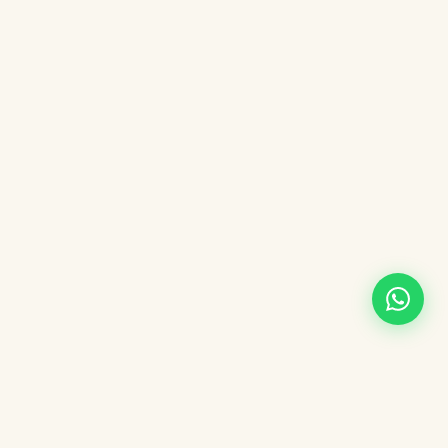
¿Te arrepentiste de tu reserva?
De acuerdo al derecho de arrepentimiento, podés cancelar tu
reserva dentro de los 10 días corridos de haberla realizado